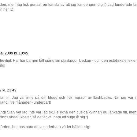
lden, men jag fick genast en känsla av att jag kände igen dig :) Jag funderade l
en ner :D
aj 2009 kl. 10:45
trevligt. Här har barnen fått igång sin plaskpool. Lyckan - och den estetiska effekte
elg!
 kl. 23:49
 tittar in. Jag var inne på din blogg och fick massor av flashbacks. När jag var i
land i tre månader - underbart!
! Själv vet jag inte var jag skulle likna den tjusiga kvinnan du länkade till, men
ns vissa likheter, så det är väl bara att suga åt sig :)
gården, hoppas bara detta underbara väder håller i sig!