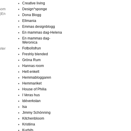
Creative living
 som
Design*sponge
:)En
Dona Blogg
Ellmania
Emmas designblogg
En mammas dag-Helena
En mammas dag-
Weronica
Fotbollsfrun
eter
Freshly blended
Gröna Rum
Hannas room
Helt enkelt
Hemmabloggaren
Hemmariket
House of Philia
I Veras hus
Idéverkstan
Isa
Jimmy Schönning
Kitchenbloom
Kristiina
Kurbits