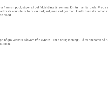
å ta fram sin pool, säger att det faktiskt inte är sommar förrän man får bada. Precis
ackraste attributet vi har i vår trädgård, men vad gör man, klart kidsen ska få bada
n till er!
app några veckors frånvaro från cybern. Himla härlig läsning:) På tal om namn så h
 kuriosa.