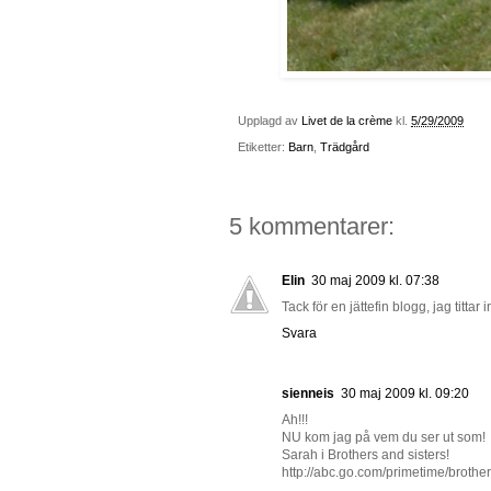
Upplagd av
Livet de la crème
kl.
5/29/2009
Etiketter:
Barn
,
Trädgård
5 kommentarer:
Elin
30 maj 2009 kl. 07:38
Tack för en jättefin blogg, jag tittar 
Svara
sienneis
30 maj 2009 kl. 09:20
Ah!!!
NU kom jag på vem du ser ut som!
Sarah i Brothers and sisters!
http://abc.go.com/primetime/broth