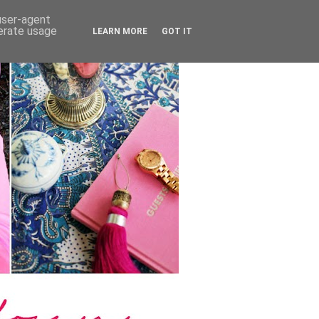
 user-agent
nerate usage
LEARN MORE
GOT IT