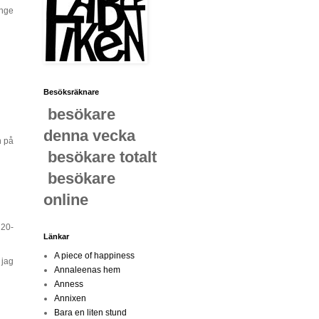
änge
Besöksräknare
besökare
denna vecka
n på
besökare totalt
besökare
online
 20-
Länkar
A piece of happiness
 jag
Annaleenas hem
Anness
Annixen
Bara en liten stund