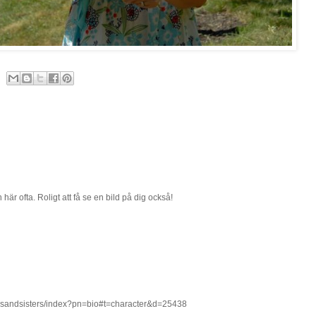
in här ofta. Roligt att få se en bild på dig också!
ersandsisters/index?pn=bio#t=character&d=25438