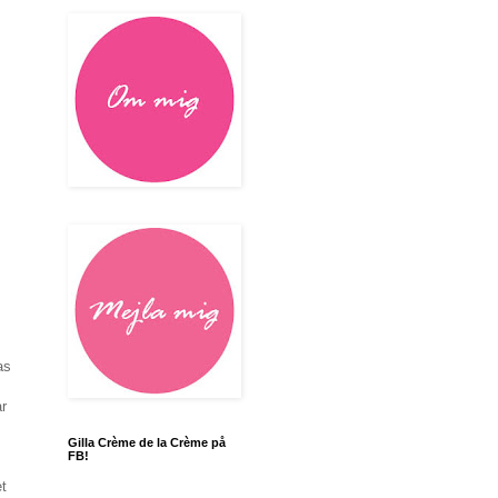
as
ar
Gilla Crème de la Crème på
FB!
et