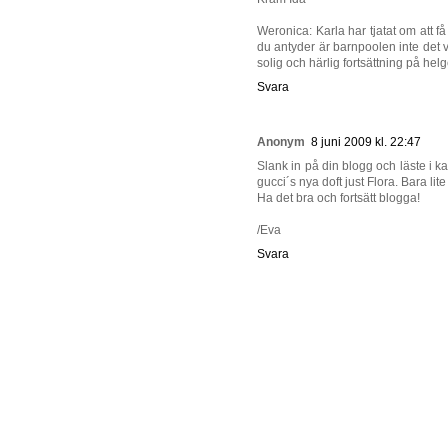
Weronica: Karla har tjatat om att f
du antyder är barnpoolen inte det v
solig och härlig fortsättning på helge
Svara
Anonym
8 juni 2009 kl. 22:47
Slank in på din blogg och läste i k
gucci´s nya doft just Flora. Bara lite
Ha det bra och fortsätt blogga!
/Eva
Svara