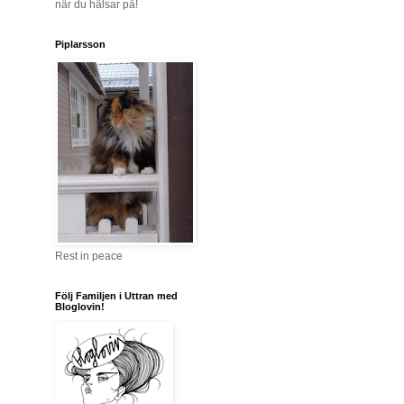
när du hälsar på!
Piplarsson
Rest in peace
Följ Familjen i Uttran med
Bloglovin!