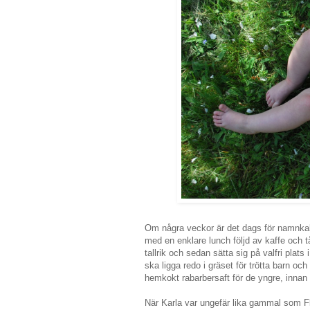
Om några veckor är det dags för namnkalas
med en enklare lunch följd av kaffe och t
tallrik och sedan sätta sig på valfri plat
ska ligga redo i gräset för trötta barn oc
hemkokt rabarbersaft för de yngre, inna
När Karla var ungefär lika gammal som Fl