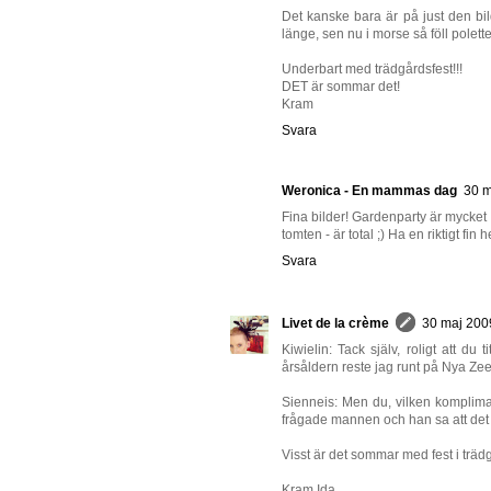
Det kanske bara är på just den bi
länge, sen nu i morse så föll polett
Underbart med trädgårdsfest!!!
DET är sommar det!
Kram
Svara
Weronica - En mammas dag
30 m
Fina bilder! Gardenparty är mycket 
tomten - är total ;) Ha en riktigt fin h
Svara
Livet de la crème
30 maj 2009
Kiwielin: Tack själv, roligt att du
årsåldern reste jag runt på Nya Zee
Sienneis: Men du, vilken komplimang
frågade mannen och han sa att det fin
Visst är det sommar med fest i träd
Kram Ida