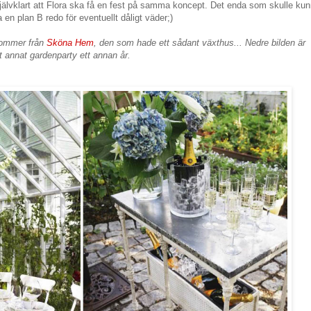
självklart att Flora ska få en fest på samma koncept. Det enda som skulle ku
ha en plan B redo för eventuellt dåligt väder;)
kommer från
Sköna Hem
, den som hade ett sådant växthus... Nedre bilden är
tt annat gardenparty ett annan år.