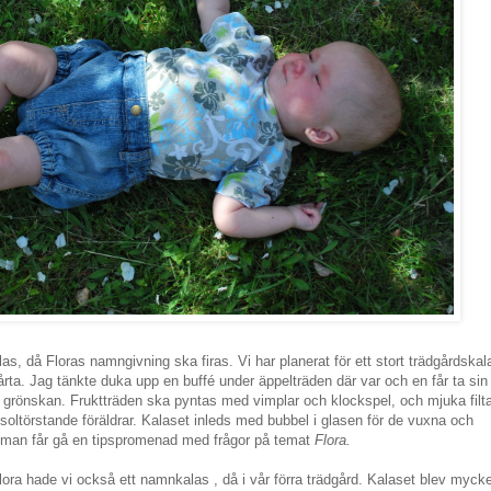
, då Floras namngivning ska firas. Vi har planerat för ett stort trädgårdskal
årta. Jag tänkte duka upp en buffé under äppelträden där var och en får ta sin
s i grönskan. Fruktträden ska pyntas med vimplar och klockspel, och mjuka filt
h soltörstande föräldrar. Kalaset inleds med bubbel i glasen för de vuxna och
n man får gå en tipspromenad med frågor på temat
Flora.
ora hade vi också ett namnkalas , då i vår förra trädgård. Kalaset blev myck