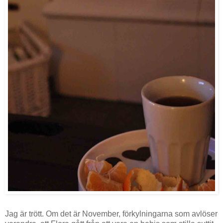
Jag är trött. Om det är November, förkylningarna som avlöser