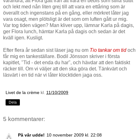
varandra, att Flora gått från att vara en bebis som stilla suttit
och lekt med nån liten grej till att vara en ettåring som är
överallt och ingenstans på en gång, eller mörkret låter jag
vara osagt, men plötsligt är det som om luften gått ur mig.
Var tog tiden vägen? Man kliver upp, lämnar Karla på dagis,
ger Flora lunch, hämtar Karla på dagis och sedan är det
kväll igen. Kusligt.
mm
Efter flera år sedan sist läser jag nu om
Tio tankar om tid
och
får mig en tankeställare. Bodil Jönsson skriver i första
kapitlet, "Tid - det enda du har", och hävdar att den faktiskt
räcker till. Om vi väljer att den ska göra det. Tänkvärt och
läsvärt i en tid när vi låter klocktiden jaga oss.
Livet de la crème
kl.
11/10/2009
Dela
5 kommentarer:
På vår udde!
10 november 2009 kl. 22:08