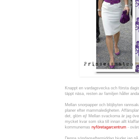
Knappt en vardagsvecka och första dagisbac
täppt näsa, resten av familjen håller andan
mm
Mellan snorpapper och blöjbyten rannsakar
planer efter mammaledigheten. Affärsplan,
det, glöm ej! Mellan svackorna är jag öv
mycket kvar som ska till innan allt klaffar 
kommunernas
nyföretagarcentrum
- ovärd
mm
Denna söndagseftermiddag bjuder jag på li