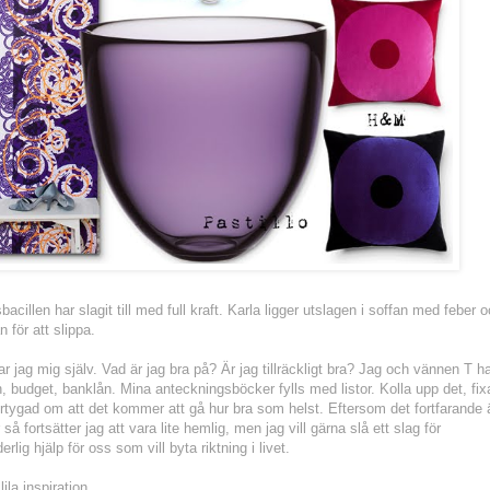
illen har slagit till med full kraft.
Karla ligger utslagen i soffan med feber 
 för att slippa.
 jag mig själv. Vad är jag bra på? Är jag tillräckligt bra? Jag och vännen T h
 budget, banklån. Mina anteckningsböcker fylls med listor. Kolla upp det, fix
ertygad om att det kommer att gå hur bra som helst. Eftersom det fortfarande 
så fortsätter jag att vara lite hemlig, men jag vill gärna slå ett slag för
erlig hjälp för oss som vill byta riktning i livet.
la inspiration.