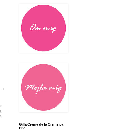
och
ar
a
är
Gilla Crème de la Crème på
FB!