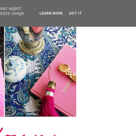
 user-agent
nerate usage
LEARN MORE
GOT IT