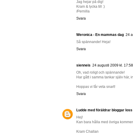
Jag hejar på dig!
Kram & lycka till :)
/Pernilla
Svara
Weronica - En mammas dag
24 a
Så spännande! Heja!
Svara
sienneis
24 augusti 2009 kl. 17:58
Oh, vad roligt och spännande!
Har gått i samma tankar själv här, i
Hoppas vi får veta snart!
Svara
Ludde med föräldrar bloggar loss
Hej!
Kan bara hålla med övriga kommenta
Kram Challan