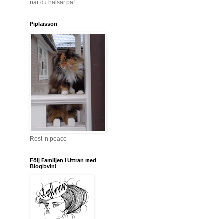
när du hälsar på!
Piplarsson
Rest in peace
Följ Familjen i Uttran med
Bloglovin!