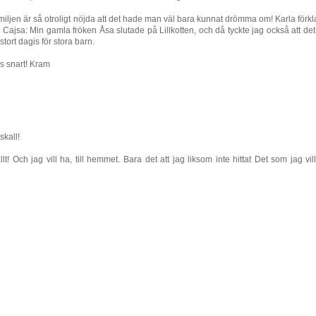
amiljen är så otroligt nöjda att det hade man väl bara kunnat drömma om! Karla förkl
s Cajsa: Min gamla fröken Åsa slutade på Lillkotten, och då tyckte jag också att det
stort dagis för stora barn.
es snart! Kram
kall!
t! Och jag vill ha, till hemmet. Bara det att jag liksom inte hittat Det som jag vil