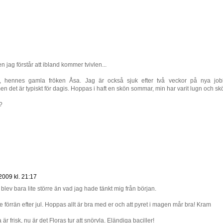
en jag förstår att ibland kommer tvivlen...
g, hennes gamla fröken Åsa. Jag är också sjuk efter två veckor på nya job
n det är typiskt för dagis. Hoppas i haft en skön sommar, min har varit lugn och sk
?
2009 kl. 21:17
 blev bara lite större än vad jag hade tänkt mig från början.
örrän efter jul. Hoppas allt är bra med er och att pyret i magen mår bra! Kram
är frisk, nu är det Floras tur att snörvla. Eländiga baciller!