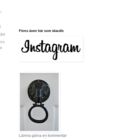
i
d
Finns även här som idacdlc
det
oss.
le
Lämna gärna en kommentar