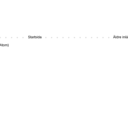
Startsida
Äldre inl
(Atom)