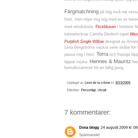
mm
Färgmatchning
på hög nivå när ses
höst, men nöjer mig nog med en av hennes 
med retrokänsla.
Flickblusen
i höstens fä
kännetecknar Camilla Diedrich tapet
Wes
Purplish Single Willow
designat av Amand
Lena Bergströms vackra serie skålar för Or
Torra
passa mig i höst.
och fnasiga läppa
Hennes & Mauritz
läppar mjuka.
har 
bomullssammet för en billig peng.
Upplagd av
Livet de la crème
kl.
8/23/2009
Etiketter:
Personligt
,
Utvalt
7 kommentarer:
Dona blogg
24 augusti 2009 kl. 08
Spännande!