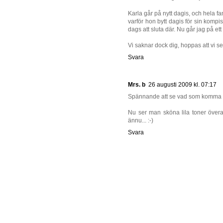
Karla går på nytt dagis, och hela f
varför hon bytt dagis för sin kompi
dags att sluta där. Nu går jag på ett 
Vi saknar dock dig, hoppas att vi s
Svara
Mrs. b
26 augusti 2009 kl. 07:17
Spännande att se vad som komma s
Nu ser man sköna lila toner överall
ännu... :-)
Svara