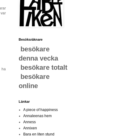
arar
 var
Besöksräknare
besökare
denna vecka
besökare totalt
l ha
besökare
online
Länkar
A piece of happiness
Annaleenas hem
Anness
Annixen
Bara en liten stund