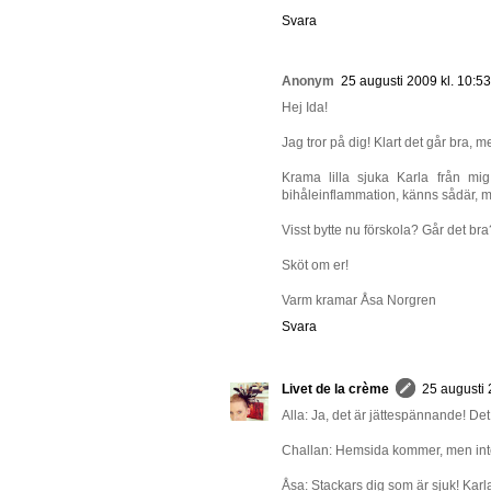
Svara
Anonym
25 augusti 2009 kl. 10:53
Hej Ida!
Jag tror på dig! Klart det går bra, m
Krama lilla sjuka Karla från mi
bihåleinflammation, känns sådär, me
Visst bytte nu förskola? Går det bra
Sköt om er!
Varm kramar Åsa Norgren
Svara
Livet de la crème
25 augusti 
Alla: Ja, det är jättespännande! Det
Challan: Hemsida kommer, men inte f
Åsa: Stackars dig som är sjuk! Karla 