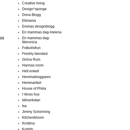
Creative living
Design*sponge
Dona Blogg
Ellmania
Emmas designblogg
En mammas dag-Helena
ägg
En mammas dag-
Weronica
Fotbollsfrun
Freshly blended
Gröna Rum
Hannas room
Helt enkelt
Hemmabloggaren
Hemmariket
House of Philia
I Veras hus
Idéverkstan
Isa
Jimmy Schönning
Kitchenbloom
Kristiina
Kurbits