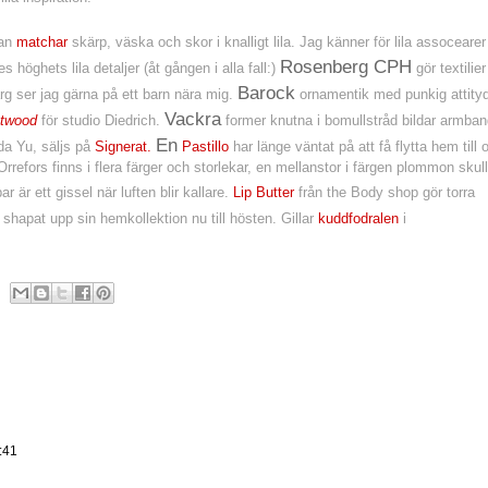
san
matchar
skärp, väska och skor i knalligt lila. Jag känner för lila assocearer 
Rosenberg CPH
höghets lila detaljer (åt gången i alla fall:)
gör textilier
Barock
rg ser jag gärna på ett barn nära mig.
ornamentik med punkig attity
Vackra
twood
för studio Diedrich.
former knutna i bomullstråd bildar armban
En
a Yu, säljs på
Signerat.
Pastillo
har länge väntat på att få flytta hem till 
refors finns i flera färger och storlekar, en mellanstor i färgen plommon skul
r är ett gissel när luften blir kallare.
Lip Butter
från the Body shop gör torra
shapat upp sin hemkollektion nu till hösten. Gillar
kuddfodralen
i
:41