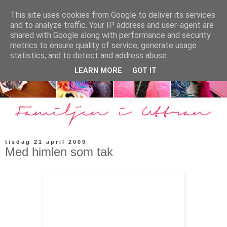
This site uses cookies from Google to deliver its services
and to analyze traffic. Your IP address and user-agent are
shared with Google along with performance and security
metrics to ensure quality of service, generate usage
statistics, and to detect and address abuse.
LEARN MORE
GOT IT
tisdag 21 april 2009
Med himlen som tak