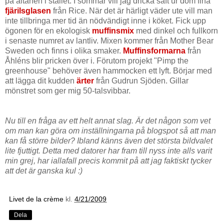
på altanen i stället. I sommar vill jag dricka saft ur dom fina
fjärilsglasen
från Rice. När det är härligt väder ute vill man
inte tillbringa mer tid än nödvändigt inne i köket. Fick upp
ögonen för en ekologisk
muffinsmix
med dinkel och fullkorn
i senaste numret av lantliv. Mixen kommer från Mother Bear
Sweden och finns i olika smaker.
Muffinsformarna
från
Åhléns blir pricken över i. Förutom projekt "Pimp the
greenhouse" behöver även hammocken ett lyft. Börjar med
att lägga dit kudden
ärter
från Gudrun Sjöden. Gillar
mönstret som ger mig 50-talsvibbar.
Nu till en fråga av ett helt annat slag. Är det någon som vet
om man kan göra om inställningarna på blogspot så att man
kan få större bilder? Ibland känns även det största bildvalet
lite fjuttigt. Detta med datorer har fram till nyss inte alls varit
min grej, har iallafall precis kommit på att jag faktiskt tycker
att det är ganska kul :)
Livet de la crème
kl.
4/21/2009
Dela