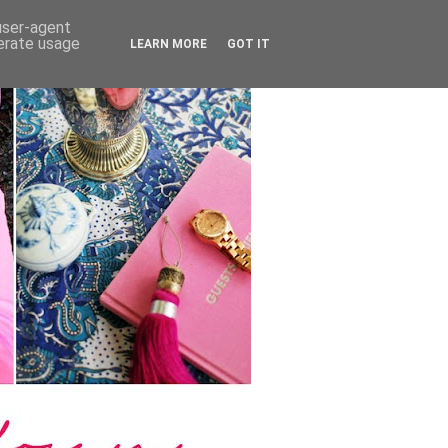
 user-agent
nerate usage
LEARN MORE
GOT IT