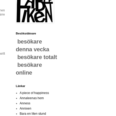
nnen
ärre
Besöksräknare
besökare
denna vecka
ellt
besökare totalt
besökare
online
Länkar
A piece of happiness
Annaleenas hem
Anness
Annixen
Bara en liten stund