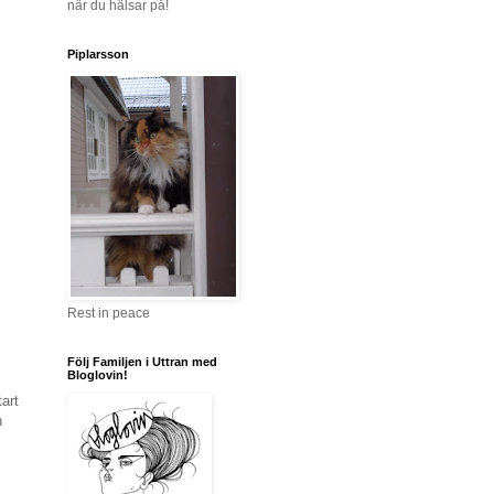
när du hälsar på!
Piplarsson
Rest in peace
Följ Familjen i Uttran med
Bloglovin!
tart
n