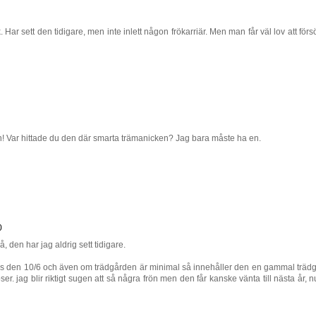
ar sett den tidigare, men inte inlett någon frökarriär. Men man får väl lov att förs
! Var hittade du den där smarta trämanicken? Jag bara måste ha en.
0
på, den har jag aldrig sett tidigare.
 hus den 10/6 och även om trädgården är minimal så innehåller den en gammal träd
r. jag blir riktigt sugen att så några frön men den får kanske vänta till nästa år, n