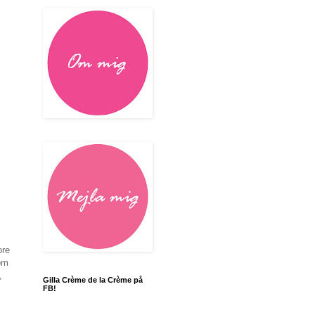
ore
kom
,
Gilla Crème de la Crème på
FB!