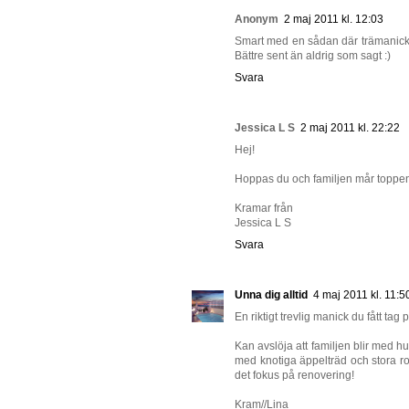
Anonym
2 maj 2011 kl. 12:03
Smart med en sådan där trämanick. H
Bättre sent än aldrig som sagt :)
Svara
Jessica L S
2 maj 2011 kl. 22:22
Hej!
Hoppas du och familjen mår toppen
Kramar från
Jessica L S
Svara
Unna dig alltid
4 maj 2011 kl. 11:5
En riktigt trevlig manick du fått tag 
Kan avslöja att familjen blir med
med knotiga äppelträd och stora rose
det fokus på renovering!
Kram//Lina