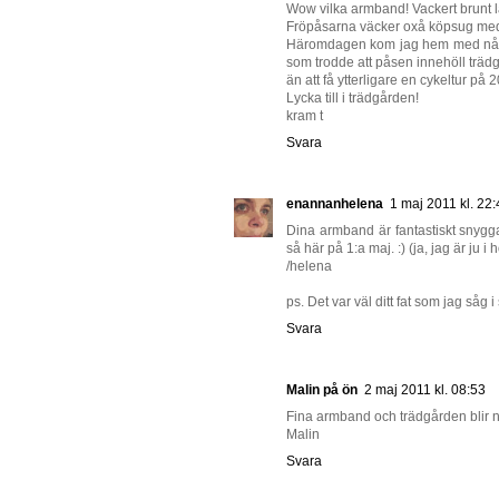
Wow vilka armband! Vackert brunt l
Fröpåsarna väcker oxå köpsug med 
Häromdagen kom jag hem med några
som trodde att påsen innehöll trädg
än att få ytterligare en cykeltur på 20 
Lycka till i trädgården!
kram t
Svara
enannanhelena
1 maj 2011 kl. 22
Dina armband är fantastiskt snygga!
så här på 1:a maj. :) (ja, jag är ju 
/helena
ps. Det var väl ditt fat som jag såg
Svara
Malin på ön
2 maj 2011 kl. 08:53
Fina armband och trädgården blir nog
Malin
Svara