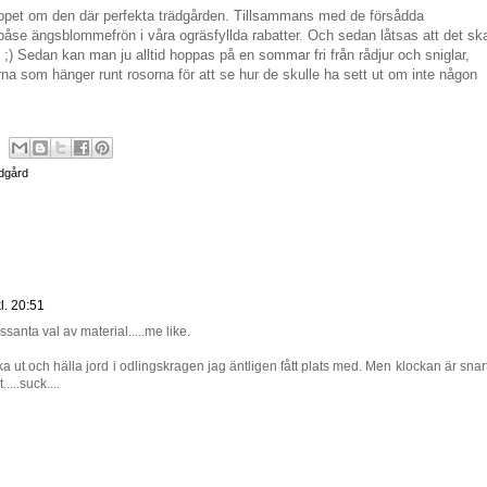
hoppet om den där perfekta trädgården. Tillsammans med de försådda
se ängsblommefrön i våra ogräsfyllda rabatter. Och sedan låtsas att det sk
 ;) Sedan kan man ju alltid hoppas på en sommar fri från rådjur och sniglar,
erna som hänger runt rosorna för att se hur de skulle ha sett ut om inte någon
dgård
l. 20:51
santa val av material.....me like.
ka ut och hälla jord i odlingskragen jag äntligen fått plats med. Men klockan är snar
....suck....