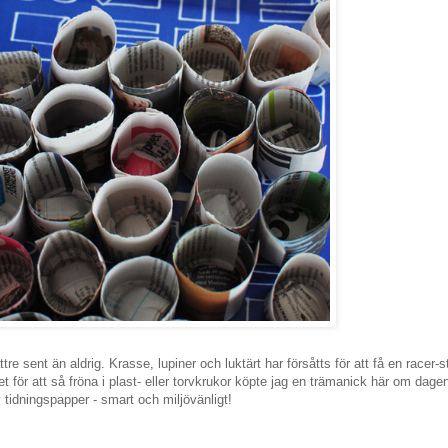
tre sent än aldrig. Krasse, lupiner och luktärt har försåtts för att få en racer-s
et för att så fröna i plast- eller torvkrukor köpte jag en trämanick här om dage
tidningspapper - smart och miljövänligt!