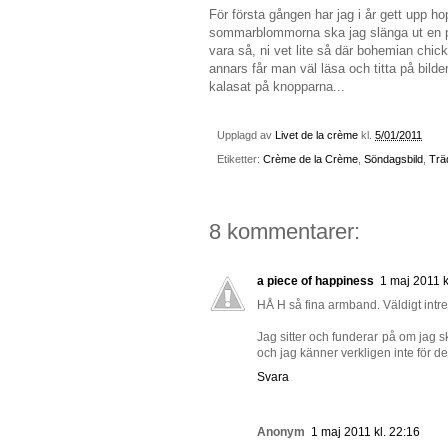
För första gången har jag i år gett upp 
sommarblommorna ska jag slänga ut en på
vara så, ni vet lite så där bohemian chick
annars får man väl läsa och titta på bild
kalasat på knopparna...
Upplagd av
Livet de la crème
kl.
5/01/2011
Etiketter:
Crème de la Crème
,
Söndagsbild
,
Trä
8 kommentarer:
a piece of happiness
1 maj 2011 k
HÅ H så fina armband. Väldigt intres
Jag sitter och funderar på om jag s
och jag känner verkligen inte för det.
Svara
Anonym
1 maj 2011 kl. 22:16