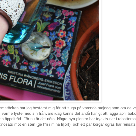
kdomstöcken har jag bestämt mig för att suga på varenda majdag som om de v
 värme lyste med sin frånvaro idag känns det ändå härligt att lägga april ba
h äppelträd. För nu är det nära. Några nya plantor har tryckts ner i rabatterna
nosats mot en sten (ge f*n i mina liljor!), och ett par korgar ogräs har rensats