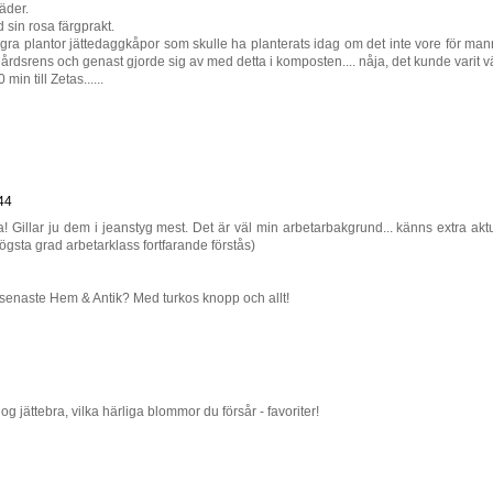
äder.
sin rosa färgprakt.
 plantor jättedaggkåpor som skulle ha planterats idag om det inte vore för ma
årdsrens och genast gjorde sig av med detta i komposten.... nåja, det kunde varit v
min till Zetas......
:44
 Gillar ju dem i jeanstyg mest. Det är väl min arbetarbakgrund... känns extra aktu
i högsta grad arbetarklass fortfarande förstås)
 i senaste Hem & Antik? Med turkos knopp och allt!
 jättebra, vilka härliga blommor du försår - favoriter!