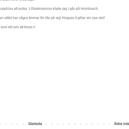
hopplösa att putsa :) Glaskrukorna köpte jag i går på Hornbasch.
n alltid har några timmar för lite på sig! Hoppas A gillar sin nya stol!
om ett rum att trivas i!
Startsida
Äldre inl