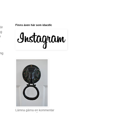
Finns även här som idacdlc
ör
ag
e
ing
Lämna gärna en kommentar