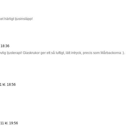
ket härligt ljusinsläpp!
. 18:36
vlig ljusterapi! Glaskrukor ger ett så luftigt, lätt intryck, precis som Mårbackorna :).
1 kl. 18:56
011 kl. 19:56