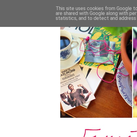
This site uses cookies from Google to 
are shared with Google along with per
statistics, and to detect and address