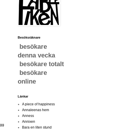
Besöksräknare
besökare
denna vecka
besökare totalt
besökare
online
Länkar
A piece of happiness
Annaleenas hem
Anness
Annixen
ägg
Bara en liten stund