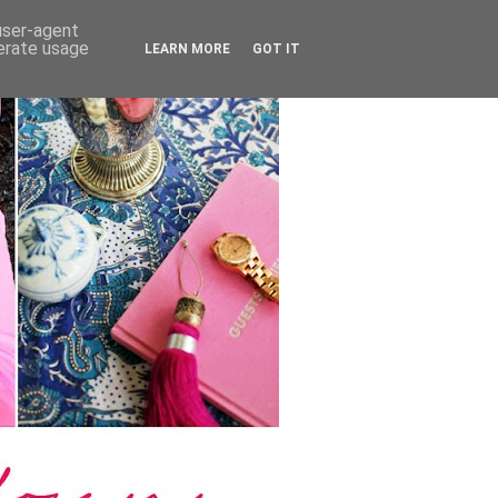
 user-agent
nerate usage
LEARN MORE
GOT IT