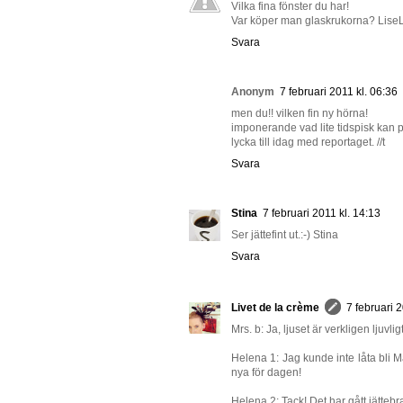
Vilka fina fönster du har!
Var köper man glaskrukorna? LiseL
Svara
Anonym
7 februari 2011 kl. 06:36
men du!! vilken fin ny hörna!
imponerande vad lite tidspisk kan p
lycka till idag med reportaget. //t
Svara
Stina
7 februari 2011 kl. 14:13
Ser jättefint ut.:-) Stina
Svara
Livet de la crème
7 februari 2
Mrs. b: Ja, ljuset är verkligen ljuvlig
Helena 1: Jag kunde inte låta bli
nya för dagen!
Helena 2: Tack! Det har gått jättebra