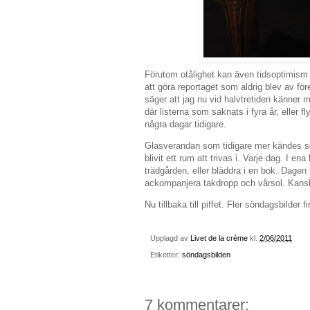
Förutom otålighet kan även tidsoptimism 
att göra reportaget som aldrig blev av före 
säger att jag nu vid halvtretiden känner m
där listerna som saknats i fyra år, eller 
några dagar tidigare.
Glasverandan som tidigare mer kändes som
blivit ett rum att trivas i. Varje dag. I e
trädgården, eller bläddra i en bok. Dagen 
ackompanjera takdropp och vårsol. Kanske 
Nu tillbaka till piffet. Fler söndagsbilder 
Upplagd av
Livet de la crème
kl.
2/06/2011
Etiketter:
söndagsbilden
7 kommentarer: