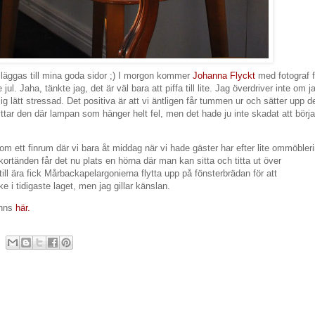
läggas till mina goda sidor ;) I morgon kommer
Johanna Flyckt
med fotograf f
jul. Jaha, tänkte jag, det är väl bara att piffa till lite. Jag överdriver inte om j
ig lätt stressad. Det positiva är att vi äntligen får tummen ur och sätter upp d
flyttar den där lampan som hänger helt fel, men det hade ju inte skadat att börja
 ett finrum där vi bara åt middag när vi hade gäster har efter lite ommöbler
na kortänden får det nu plats en hörna där man kan sitta och titta ut över
till ära fick Mårbackapelargonierna flytta upp på fönsterbrädan för att
i tidigaste laget, men jag gillar känslan.
finns
här.