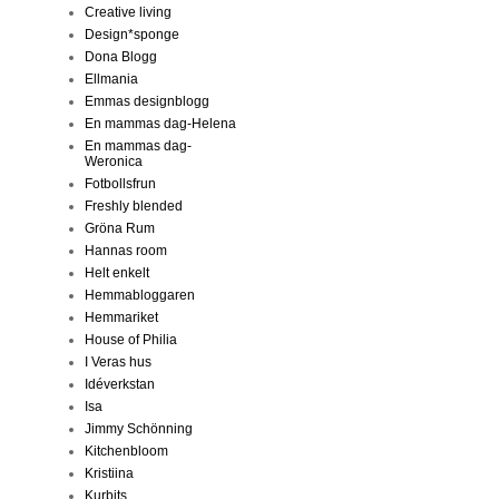
Creative living
Design*sponge
Dona Blogg
Ellmania
Emmas designblogg
En mammas dag-Helena
En mammas dag-
Weronica
Fotbollsfrun
Freshly blended
Gröna Rum
Hannas room
Helt enkelt
Hemmabloggaren
Hemmariket
House of Philia
I Veras hus
Idéverkstan
Isa
Jimmy Schönning
Kitchenbloom
Kristiina
Kurbits