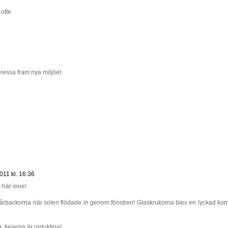
otte
ressa fram nya miljöer.
011 kl. 16:36
t här inne!
 Mårbackorna när solen flödade in genom fönstren! Glaskrukorna blev en lyckad ko
, tjejerna är urduktiga!