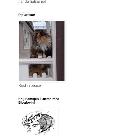
när du hälsar på!
Piplarsson
Rest in peace
Följ Familjen i Uttran med
Bloglovin!