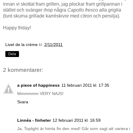
innan vi skottat fram grillen, jag plockar fram grillpannan i
stället och svänger ihop några
Capollo fresco alla griglia
(tunt skurna grillade karréskivor med citron och persilja).
vv
Happy friday!
Livet de la crème
kl.
2/11/2011
Dela
2 kommentarer:
a piece of happiness
11 februari 2011 kl. 17:35
Mmmmmm VERY NAJS!
Svara
Linnéa - finheter
12 februari 2011 kl. 16:59
Ja, Toplight är himla fin den med! Går som sagt att variera i