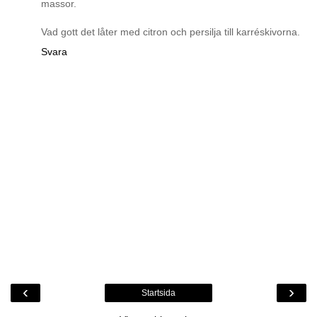
massor.
Vad gott det låter med citron och persilja till karréskivorna.
Svara
‹
›
Startsida