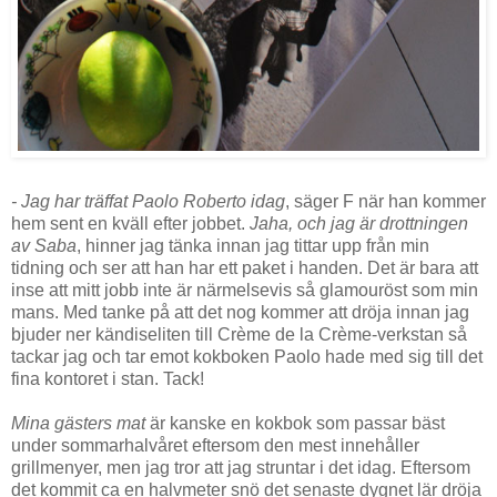
- Jag har träffat Paolo Roberto idag
, säger F när han kommer
hem sent en kväll efter jobbet.
Jaha, och jag är drottningen
av Saba
, hinner jag tänka innan jag tittar upp från min
tidning och ser att han har ett paket i handen. Det är bara att
inse att mitt jobb inte är närmelsevis så glamouröst som min
mans. Med tanke på att det nog kommer att dröja innan jag
bjuder ner kändiseliten till Crème de la Crème-verkstan så
tackar jag och tar emot kokboken Paolo hade med sig till det
fina kontoret i stan. Tack!
vv
Mina gästers mat
är kanske en kokbok som passar bäst
under sommarhalvåret eftersom den mest innehåller
grillmenyer, men jag tror att jag struntar i det idag. Eftersom
det kommit ca en halvmeter snö det senaste dygnet lär dröja