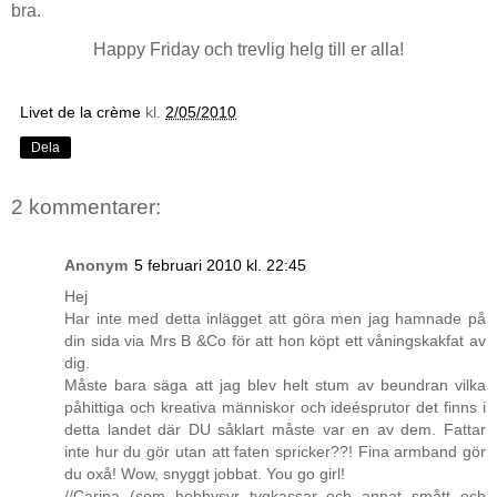
bra.
Happy Friday och trevlig helg till er alla!
Livet de la crème
kl.
2/05/2010
Dela
2 kommentarer:
Anonym
5 februari 2010 kl. 22:45
Hej
Har inte med detta inlägget att göra men jag hamnade på
din sida via Mrs B &Co för att hon köpt ett våningskakfat av
dig.
Måste bara säga att jag blev helt stum av beundran vilka
påhittiga och kreativa människor och ideésprutor det finns i
detta landet där DU såklart måste var en av dem. Fattar
inte hur du gör utan att faten spricker??! Fina armband gör
du oxå! Wow, snyggt jobbat. You go girl!
//Carina (som hobbysyr tygkassar och annat smått och