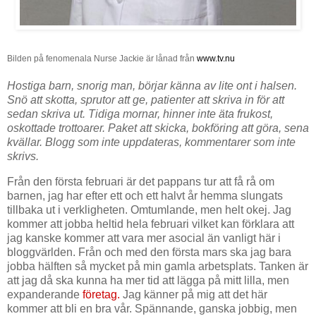
Bilden på fenomenala Nurse Jackie är lånad från
www.tv.nu
Hostiga barn, snorig man, börjar känna av lite ont i halsen.
Snö att skotta, sprutor att ge, patienter att skriva in för att
sedan skriva ut. Tidiga mornar, hinner inte äta frukost,
oskottade trottoarer. Paket att skicka, bokföring att göra, sena
kvällar. Blogg som inte uppdateras, kommentarer som inte
skrivs.
Från den första februari är det pappans tur att få rå om
barnen, jag har efter ett och ett halvt år hemma slungats
tillbaka ut i verkligheten. Omtumlande, men helt okej. Jag
kommer att jobba heltid hela februari vilket kan förklara att
jag kanske kommer att vara mer asocial än vanligt här i
bloggvärlden. Från och med den första mars ska jag bara
jobba hälften så mycket på min gamla arbetsplats. Tanken är
att jag då ska kunna ha mer tid att lägga på mitt lilla, men
expanderande
företag.
Jag känner på mig att det här
kommer att bli en bra vår. Spännande, ganska jobbig, men