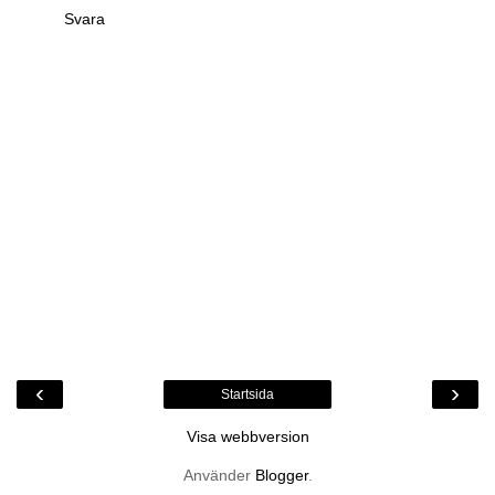
Svara
‹
›
Startsida
Visa webbversion
Använder
Blogger
.