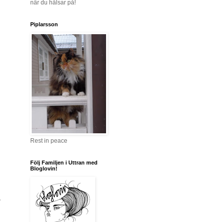
när du hälsar på!
Piplarsson
Rest in peace
Följ Familjen i Uttran med
Bloglovin!
r