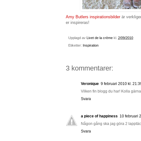
Amy Butlers
inspirationsbilder
är verklige
er inspireras!
Upplagd av
Livet de la crème
kl.
2/09/2010
Etiketter:
Inspiration
3 kommentarer:
Veronique
9 februari 2010 kl. 21:3
Vilken fin blogg du har! Kolla gärna
Svara
a piece of happiness
10 februari 
Någon gång ska jag göra 2 lapptäcke
Svara