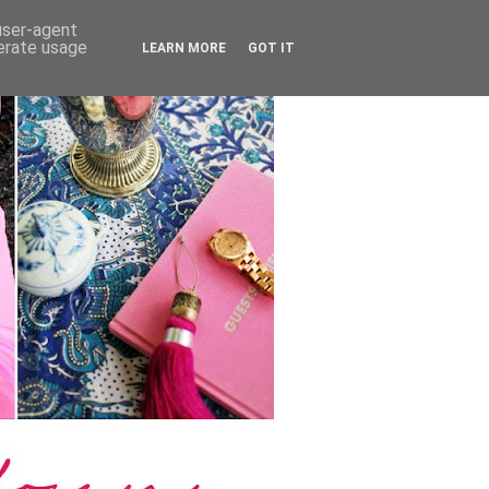
 user-agent
nerate usage
LEARN MORE
GOT IT