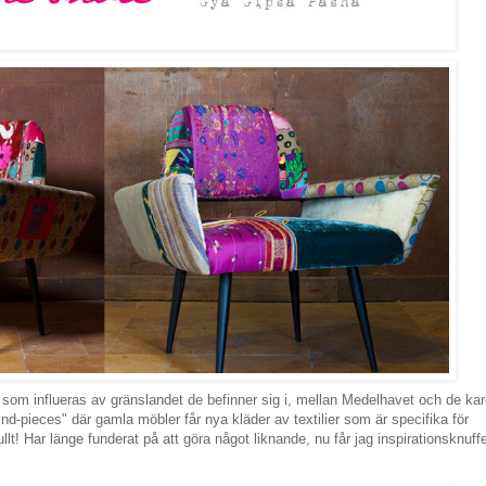
 som influeras av gränslandet de befinner sig i, mellan Medelhavet och de ka
kind-pieces" där gamla möbler får nya kläder av textilier som är specifika för
llt! Har länge funderat på att göra något liknande, nu får jag inspirationsknuff