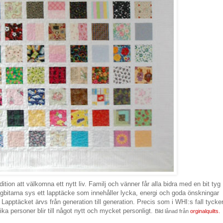
tion att välkomna ett nytt liv. Familj och vänner får alla bidra med en bit tyg
ygbitarna sys ett lapptäcke som innehåller lycka, energi och goda önskningar
Lapptäcket ärvs från generation till generation. Precis som i WHI:s fall tycke
ka personer blir till något nytt och mycket personligt.
Bild lånad från
orginalquilts.