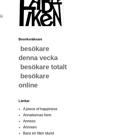
åt
Besöksräknare
besökare
denna vecka
besökare totalt
besökare
online
Länkar
A piece of happiness
Annaleenas hem
Anness
Annixen
Bara en liten stund