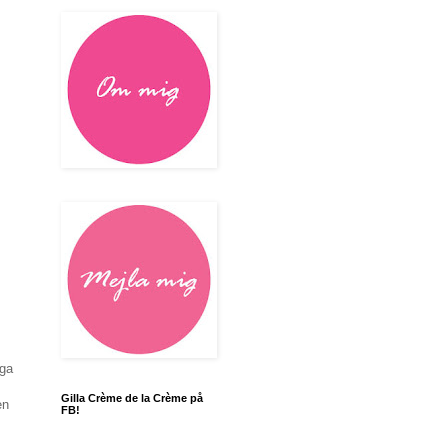
rga
Gilla Crème de la Crème på
en
FB!