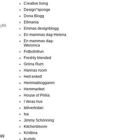
Creative living
Design*sponge
Dona Blogg
Ellmania
filt
Emmas designblogg
En mammas dag-Helena
En mammas dag-
Weronica
Fotbollsfrun
Freshly blended
Gröna Rum
Hannas room
Helt enkelt
Hemmabloggaren
Hemmariket
House of Philia
I Veras hus
Idéverkstan
Isa
Jimmy Schönning
Kitchenbloom
Kristiina
ägg
Kurbits