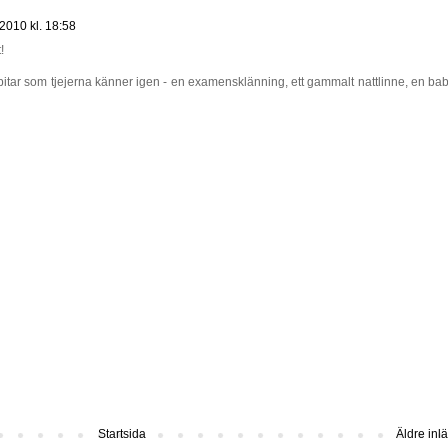
 2010 kl. 18:58
!
itar som tjejerna känner igen - en examensklänning, ett gammalt nattlinne, en baby
Startsida
Äldre inl