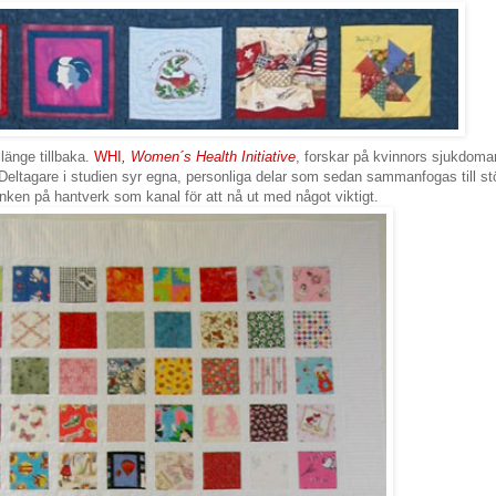
länge tillbaka.
WHI
,
Women´s Health Initiative
, forskar på kvinnors sjukdoma
Deltagare i studien syr egna, personliga delar som sedan sammanfogas till st
ken på hantverk som kanal för att nå ut med något viktigt.