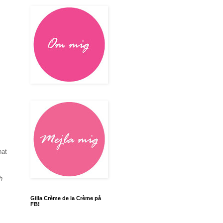
hat
h
Gilla Crème de la Crème på
FB!