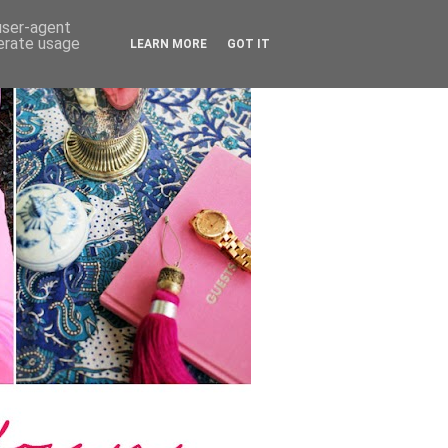
 user-agent
nerate usage
LEARN MORE
GOT IT