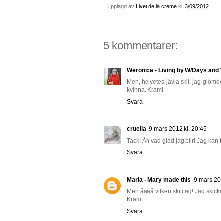
Upplagd av
Livet de la crème
kl.
3/09/2012
5 kommentarer:
Weronica - Living by W/Days an
Men, helvetes jävla skit, jag glömde j
kvinna. Kram!
Svara
cruella
9 mars 2012 kl. 20:45
Tack! Åh vad glad jag blir! Jag kan ta
Svara
Maria - Mary made this
9 mars 20
Men åååå vilken skitdag! Jag skicka
Kram
Svara