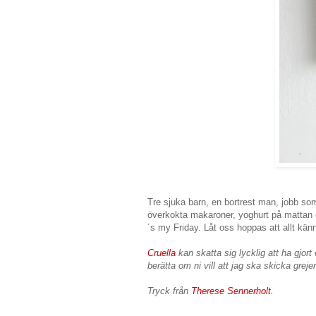
Tre sjuka barn, en bortrest man, jobb som i
överkokta makaroner, yoghurt på mattan oc
´s my Friday. Låt oss hoppas att allt kän
Cruella
kan skatta sig lycklig att ha gjort e
berätta om ni vill att jag ska skicka grejer
Tryck från
Therese Sennerholt.