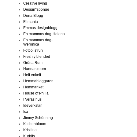
Creative living
Design*sponge
Dona Blogg
Ellmania
Emmas designblogg
En mammas dag-Helena
En mammas dag-
Weronica
Fotbollsfrun
Freshly blended
Gröna Rum
Hannas room
Helt enkelt
Hemmabloggaren
Hemmariket
House of Philia
I Veras hus
Idéverkstan
Isa
Jimmy Schönning
Kitchenbloom
Kristiina
Kurbits