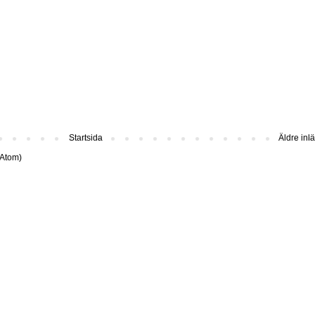
Startsida
Äldre inl
(Atom)