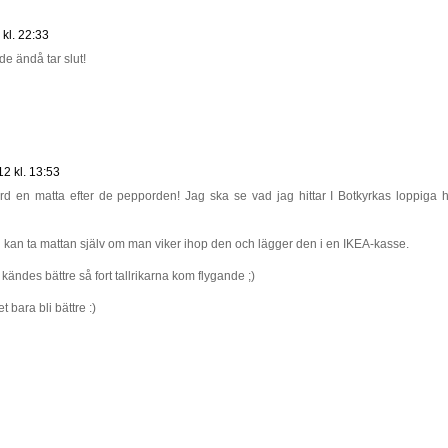
kl. 22:33
de ändå tar slut!
2 kl. 13:53
d en matta efter de pepporden! Jag ska se vad jag hittar I Botkyrkas loppiga 
an kan ta mattan själv om man viker ihop den och lägger den i en IKEA-kasse.
t kändes bättre så fort tallrikarna kom flygande ;)
 bara bli bättre :)