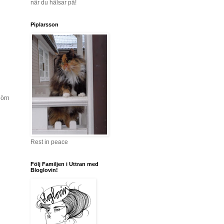
när du hälsar på!
Piplarsson
hörn
Rest in peace
Följ Familjen i Uttran med
Bloglovin!