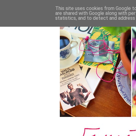
This site uses cookies from Google to 
are shared with Google along with per
statistics, and to detect and address