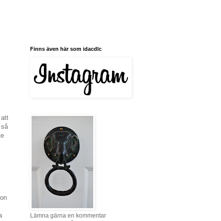
Finns även här som idacdlc
att
 så
te
ton
a
Lämna gärna en kommentar