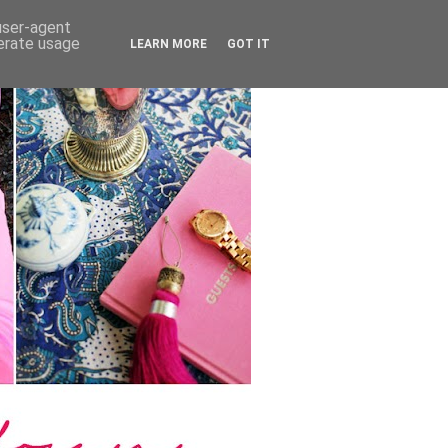
 user-agent
nerate usage
LEARN MORE
GOT IT