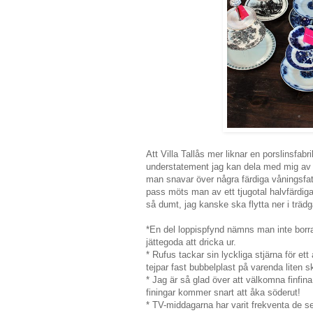
Att Villa Tallås mer liknar en porslinsfab
understatement jag kan dela med mig av id
man snavar över några färdiga våningsfa
pass möts man av ett tjugotal halvfärdig
så dumt, jag kanske ska flytta ner i träd
*En del loppispfynd nämns man inte borra 
jättegoda att dricka ur.
* Rufus tackar sin lyckliga stjärna för 
tejpar fast bubbelplast på varenda liten s
* Jag är så glad över att välkomna finfin
finingar kommer snart att åka söderut!
* TV-middagarna har varit frekventa de se