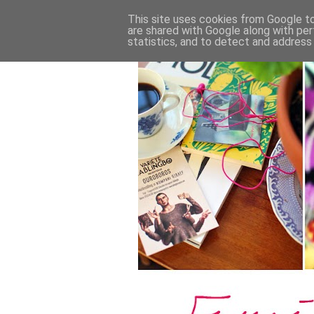
This site uses cookies from Google to 
are shared with Google along with per
statistics, and to detect and address