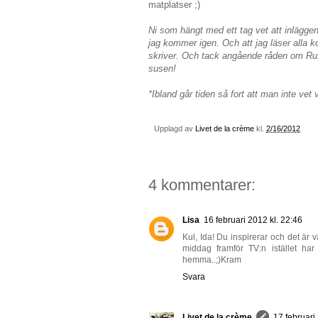
matplatser ;)
Ni som hängt med ett tag vet att inläggen
jag kommer igen. Och att jag läser alla ko
skriver. Och tack angående råden om Ruff
susen!
*Ibland går tiden så fort att man inte vet
Upplagd av
Livet de la crème
kl.
2/16/2012
4 kommentarer:
Lisa
16 februari 2012 kl. 22:46
Kul, Ida! Du inspirerar och det är v
middag framför TV:n istället har
hemma..;)Kram
Svara
Livet de la crème
17 februari