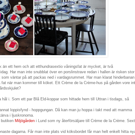
rik än ett hem och att etthundrasextio våningsfat är mycket, är två
ag. Har man inte snubblat över en porslinstrave redan i hallen är risken stor 
t som väntar på att packas ned i vardagsrummet. Har man klarat hinderbanan
a fat när man kommer till köket. Ett Crème de la Crème-hus på gården vore in
gårdsskjulet?
hål i. Som ett par Blå Eld-koppar som hittade hem till Uttran i tisdags, så
ett annat loppisfynd - hoppgungan. Då kan man ju hoppa i takt med att mamma
kärva i ljuskronorna.
a butiken
Miljögården
i Lund som ny återförsäljare till Crème de la Crème. Sex
naste dagarna. Får man inte plats vid köksbordet får man helt enkelt hitta ny