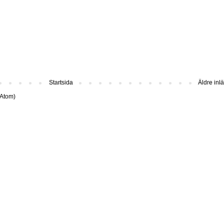
Startsida
Äldre inl
(Atom)