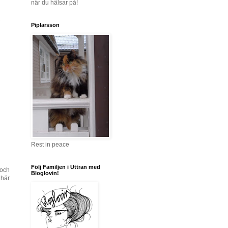
när du hälsar på!
Piplarsson
Rest in peace
Följ Familjen i Uttran med
 och
Bloglovin!
 här