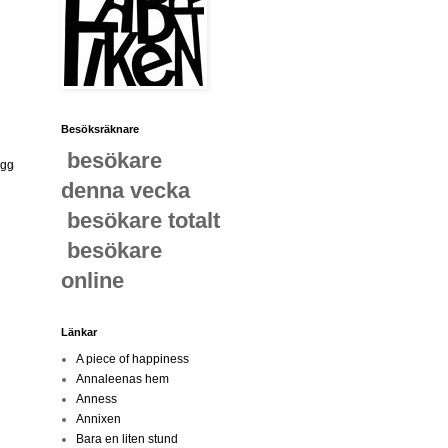
Besöksräknare
besökare
ägg
denna vecka
besökare totalt
besökare
online
Länkar
A piece of happiness
Annaleenas hem
Anness
Annixen
Bara en liten stund