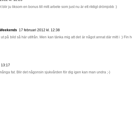
t blir ju liksom en bonus till mitt arbete som just nu är ett riktigt drömjobb :)
d Weekends
17 februari 2012 kl. 12:38
ut på bild så här utifrån. Men kan tänka mig att det är något annat där mitt i :) Fin h
. 13:17
 många fat. Blir det någonsin sjukvården för dig igen kan man undra ;-)