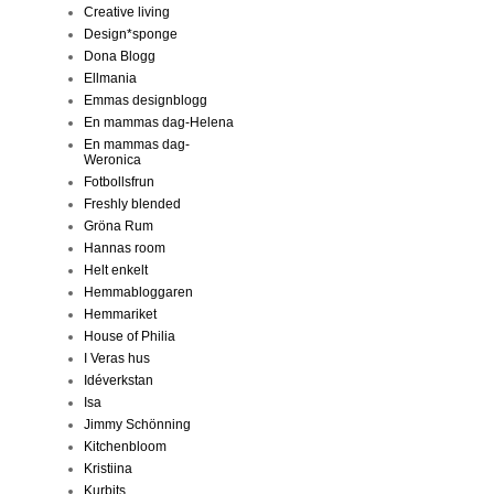
Creative living
Design*sponge
Dona Blogg
Ellmania
Emmas designblogg
En mammas dag-Helena
En mammas dag-
Weronica
Fotbollsfrun
Freshly blended
Gröna Rum
Hannas room
Helt enkelt
Hemmabloggaren
Hemmariket
House of Philia
I Veras hus
Idéverkstan
Isa
Jimmy Schönning
Kitchenbloom
Kristiina
Kurbits