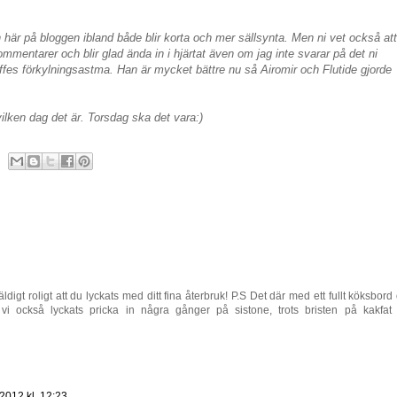
 här på bloggen ibland både blir korta och mer sällsynta. Men ni vet också att
mmentarer och blir glad ända in i hjärtat även om jag inte svarar på det ni
es förkylningsastma. Han är mycket bättre nu så Airomir och Flutide gjorde
 vilken dag det är. Torsdag ska det vara:)
äldigt roligt att du lyckats med ditt fina återbruk! P.S Det där med ett fullt köksbord
 vi också lyckats pricka in några gånger på sistone, trots bristen på kakfat
 2012 kl. 12:23