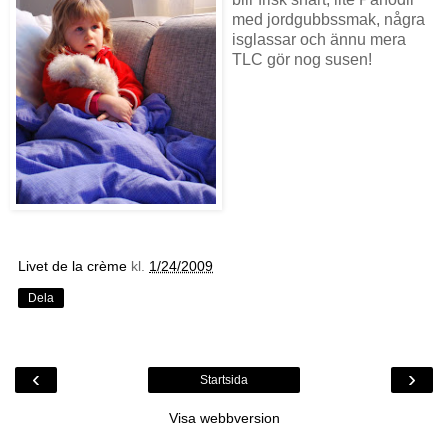
med jordgubbssmak, några
isglassar och ännu mera
TLC gör nog susen!
Livet de la crème
kl.
1/24/2009
Dela
‹
›
Startsida
Visa webbversion