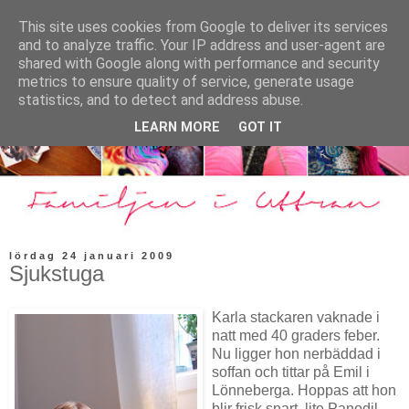
This site uses cookies from Google to deliver its services
and to analyze traffic. Your IP address and user-agent are
shared with Google along with performance and security
metrics to ensure quality of service, generate usage
statistics, and to detect and address abuse.
LEARN MORE
GOT IT
lördag 24 januari 2009
Sjukstuga
Karla stackaren vaknade i
natt med 40 graders feber.
Nu ligger hon nerbäddad i
soffan och tittar på Emil i
Lönneberga. Hoppas att hon
blir frisk snart, lite Panodil